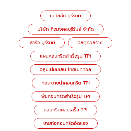
เมทัลชีท บุรีรัมย์
บริษัท กิจมงคลบุรีรัมย์ จำกัด
เสารั้ว บุรีรัมย์
วัสดุก่อสร้าง
แผ่นคอนกรีตสำเร็จรูป TPI
อลูมิเนียมเส้น ไทยเมททอล
ท่อระบายน้ำคอนกรีต TPI
พื้นคอนกรีตสำเร็จรูป TPI
คอนกรีตผสมเสร็จ TPI
ขายท่อคอนกรีตอัดแรง