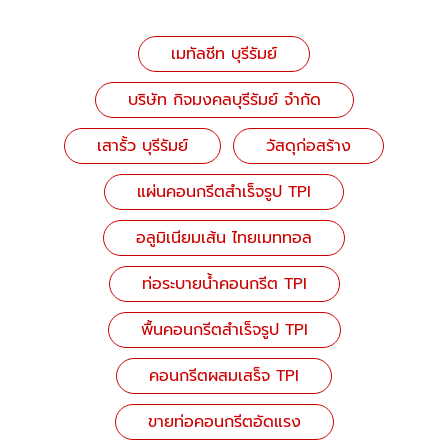
เมทัลชีท บุรีรัมย์
บริษัท กิจมงคลบุรีรัมย์ จำกัด
เสารั้ว บุรีรัมย์
วัสดุก่อสร้าง
แผ่นคอนกรีตสำเร็จรูป TPI
อลูมิเนียมเส้น ไทยเมททอล
ท่อระบายน้ำคอนกรีต TPI
พื้นคอนกรีตสำเร็จรูป TPI
คอนกรีตผสมเสร็จ TPI
ขายท่อคอนกรีตอัดแรง