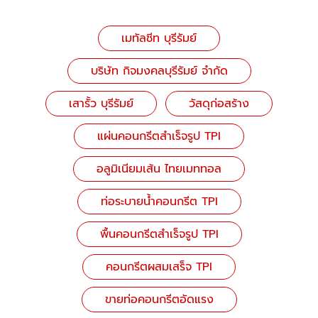
เมทัลชีท บุรีรัมย์
บริษัท กิจมงคลบุรีรัมย์ จำกัด
เสารั้ว บุรีรัมย์
วัสดุก่อสร้าง
แผ่นคอนกรีตสำเร็จรูป TPI
อลูมิเนียมเส้น ไทยเมททอล
ท่อระบายน้ำคอนกรีต TPI
พื้นคอนกรีตสำเร็จรูป TPI
คอนกรีตผสมเสร็จ TPI
ขายท่อคอนกรีตอัดแรง